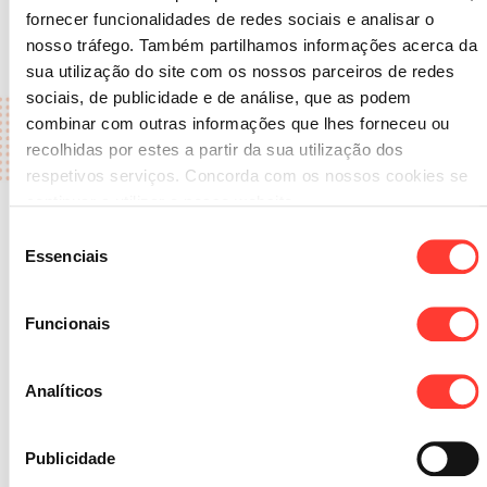
fornecer funcionalidades de redes sociais e analisar o
nosso tráfego. Também partilhamos informações acerca da
sua utilização do site com os nossos parceiros de redes
sociais, de publicidade e de análise, que as podem
combinar com outras informações que lhes forneceu ou
recolhidas por estes a partir da sua utilização dos
respetivos serviços. Concorda com os nossos cookies se
continuar a utilizar o nosso website.
Join the BNI Europa team whose professionals
Seleção
Essenciais
understand the importance to facilitate, simplify
de
consentimento
and innovate.
Funcionais
Analíticos
VOLTAR
Publicidade