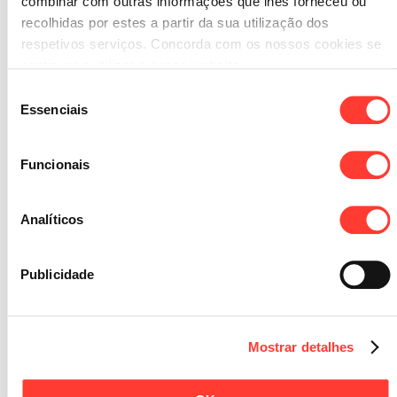
combinar com outras informações que lhes forneceu ou
recolhidas por estes a partir da sua utilização dos
respetivos serviços. Concorda com os nossos cookies se
continuar a utilizar o nosso website.
Seleção
Essenciais
de
consentimento
Funcionais
Analíticos
Publicidade
* Mandatory fields.
Mostrar detalhes
The individuals information collected on this form is treated and
process by computer in terms of the
Privacy Policy
that the data