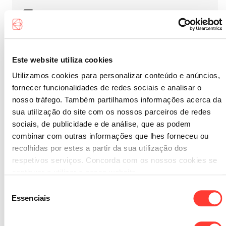
Condições Gerais
Informação ao Depositante
Este website utiliza cookies
Glossário
Utilizamos cookies para personalizar conteúdo e anúncios,
fornecer funcionalidades de redes sociais e analisar o
nosso tráfego. Também partilhamos informações acerca da
CONTA À ORDEM EMPRESAS EM DÓLARES
sua utilização do site com os nossos parceiros de redes
sociais, de publicidade e de análise, que as podem
combinar com outras informações que lhes forneceu ou
Montante mínimo de abertura equivalente a 5.000 €
recolhidas por estes a partir da sua utilização dos
em USD
respetivos serviços. Concorda com os nossos cookies se
continuar a utilizar o nosso website.
Ficha de Informação Normalizada
Seleção
Essenciais
de
Condições Gerais
consentimento
Informação ao Depositante