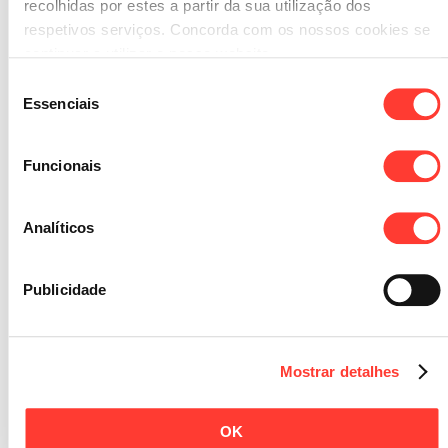
recolhidas por estes a partir da sua utilização dos
respetivos serviços. Concorda com os nossos cookies se
continuar a utilizar o nosso website.
Seleção
Essenciais
de
consentimento
Funcionais
Analíticos
Publicidade
Mostrar detalhes
GPS
:: 9 JUNHO 2020
OK