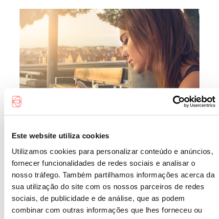
Este website utiliza cookies
Utilizamos cookies para personalizar conteúdo e anúncios,
MUNDO FINTECH
:: 17 JUNHO 2020
fornecer funcionalidades de redes sociais e analisar o
nosso tráfego. Também partilhamos informações acerca da
APPS QUE AJUDAM A
sua utilização do site com os nossos parceiros de redes
TER AS SUAS CONTAS
sociais, de publicidade e de análise, que as podem
combinar com outras informações que lhes forneceu ou
EM ORDEM