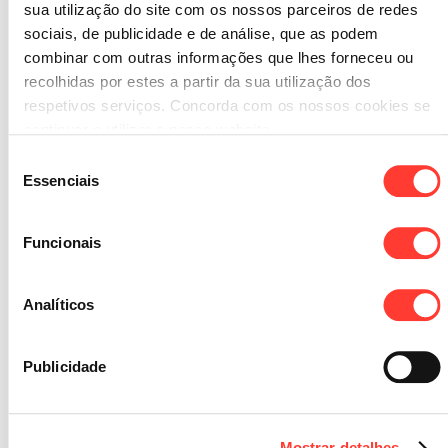
sua utilização do site com os nossos parceiros de redes
MUNDO FINTECH
:: 17 JUNHO 2020
sociais, de publicidade e de análise, que as podem
combinar com outras informações que lhes forneceu ou
APPS QUE AJUDAM A
recolhidas por estes a partir da sua utilização dos
TER AS SUAS CONTAS
respetivos serviços. Concorda com os nossos cookies se
continuar a utilizar o nosso website.
EM ORDEM
Seleção
Essenciais
de
consentimento
Funcionais
Analíticos
Publicidade
Mostrar detalhes