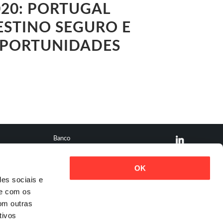
020: PORTUGAL
STINO SEGURO E
PORTUNIDADES
Banco
Contactos
Informação Financeira
OK
Informação Legal
Carreiras
des sociais e
Press
te com os
Prémios
om outras
tivos