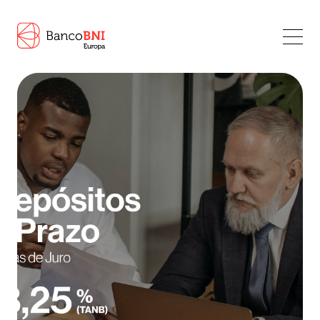
PT
EN
Particulares
Particulares
Voltar
Prime
Abertura De Conta
Empresas
Depósitos A Prazo
Empresas
Voltar
Banco
Crédito Hipotecário Flex
Empresas
Banco
Voltar
Crédito Pessoal
Depósitos A Prazo
Banco
Fundos De Investimento
Seguros
Contactos
Seguros
Informação Financeira