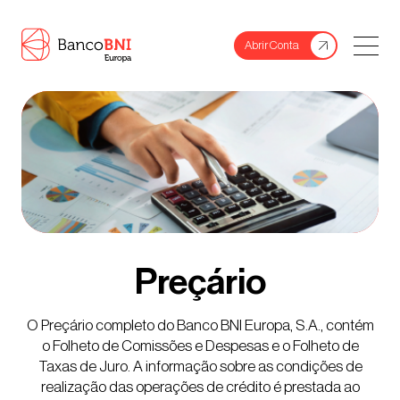
PT
EN
Abrir Conta
Particulares
Particulares
Voltar
Prime
Abertura De Conta
Empresas
Depósitos A Prazo
Empresas
Voltar
Banco
Crédito Hipotecário Flex
Empresas
Banco
Voltar
Preçário
Crédito Pessoal
Depósitos A Prazo
Banco
O Preçário completo do Banco BNI Europa, S.A., contém
Fundos De Investimento
Seguros
Contactos
o Folheto de Comissões e Despesas e o Folheto de
Taxas de Juro. A informação sobre as condições de
Seguros
Informação Financeira
realização das operações de crédito é prestada ao