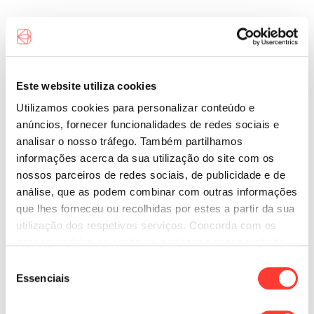
Crédito à Habitação / Crédito Hipotecário
Operações de Crédito
Crédito Pessoal
Folheto de Taxas de Juro
Linhas de Crédito e Contas Correntes
Descobertos Bancários
Este website utiliza cookies
Descobertos Bancários
Clientes Particulares
Utilizamos cookies para personalizar conteúdo e
Cartões
Outros Créditos
Contas de Depósitos
anúncios, fornecer funcionalidades de redes sociais e
Outros Clientes
analisar o nosso tráfego. Também partilhamos
Cartões de Crédito
informações acerca da sua utilização do site com os
Cartões
Depósitos à Ordem
Contas de Depósitos
nossos parceiros de redes sociais, de publicidade e de
Cartões de Débito
Depósitos a Prazo
análise, que as podem combinar com outras informações
Preçário Completo de Taxas de Juro
Cartões de Débito
que lhes forneceu ou recolhidas por estes a partir da sua
Operações e Outros Serviços com Cartões
Depósitos à Ordem
utilização dos respetivos serviços. Concorda com os
Operações e Outros Serviços com Cartões
Operações de Crédito
Depósitos a Prazo
nossos cookies se continuar a utilizar o nosso website.
Cheques
Seleção
Outros Preçários
Essenciais
Cheques
de
Crédito à Habitação / Crédito Hipotecário
Operações de Crédito
consentimento
Requisição e Entrega de Cheques
Crédito Pessoal