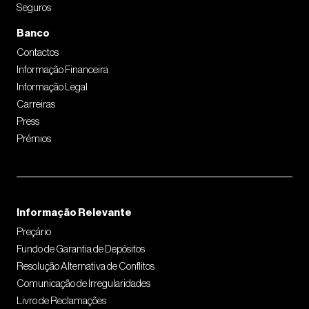
Seguros
Outros Serviços
Banco
Operações no Estrangeiro
Contactos
Operações no Estrangeiro
Informação Financeira
Garantias Prestadas sobre o Estrangeiro
Informação Legal
Remessas Documentárias
Carreiras
Press
Créditos Documentários
Prémios
Garantias Prestadas sobre o Estrangeiro
Informação Relevante
Preçário
Fundo de Garantia de Depósitos
Resolução Alternativa de Conflitos
Comunicação de Irregularidades
Livro de Reclamações