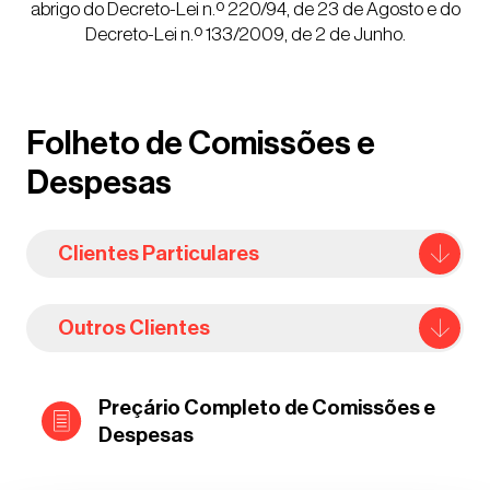
abrigo do Decreto-Lei n.º 220/94, de 23 de Agosto e do
Informação Legal
Decreto-Lei n.º 133/2009, de 2 de Junho.
Carreiras
Folheto de Comissões e
Press
Despesas
Prémios
Clientes Particulares
Depósitos à Ordem
Outros Clientes
Depósitos à Ordem
Depósitos à Ordem
Preçário Completo de Comissões e
Despesas
Operações de Crédito
Depósitos à Ordem