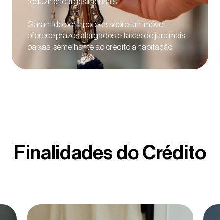
reduzir encargos mensais.
Informação Legal
Garantido por hipoteca sobre um imóvel,
oferece prazos alargados e taxas de juro mais
Carreiras
baixas, semelhante ao crédito à habitação.
Press
Prémios
Finalidades do Crédito