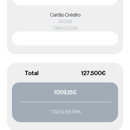
Cartão Crédito
7500€
TAN 13,50%
Total 127.500€
1059,15€
*TAEG 8,679%