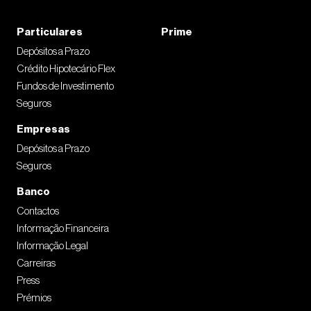
recibos verdes
Última declaração de rendimentos
Particulares
Prime
Extratos bancários dos últimos 3 meses
Depósitos a Prazo
Informação CRC
Crédito Hipotecário Flex
Nota 1: Esta documentação no momento de pré-
Fundos de Investimento
aprovação pode não ser exigida na sua
Seguros
totalidade.
Nota 2: Aplicável aos Fiadores quando os
Empresas
mesmos fazem parte do financiamento
Depósitos a Prazo
Avaliação:
Seguros
Caderneta Predial
Banco
Certidão do Registo Predial
Contactos
Planta do imóvel
Informação Financeira
Orçamento para Obras (se aplicável)
Aprovação e Escritura:
Informação Legal
FINE de Aprovação assinada
Carreiras
Ficha Técnica do imóvel
Press
Licença de Utilização
Prémios
Certificado Energético