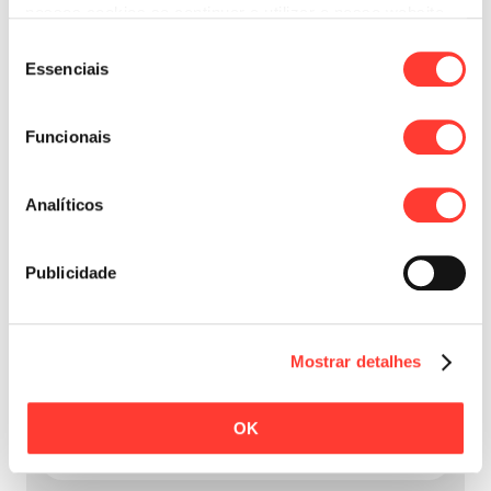
nossos cookies se continuar a utilizar o nosso website.
Seleção
Essenciais
de
consentimento
Redução dos encargos mensais (no crédito
Funcionais
consolidado)
Analíticos
Peça aqui a sua
simulação
Publicidade
Financiamento multifinalidades
Mostrar detalhes
OK