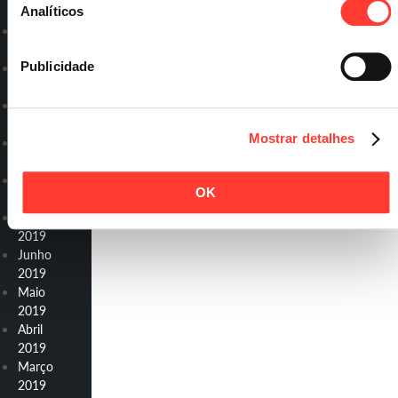
2020
Analíticos
Dezembro
2019
Publicidade
Novembro
2019
Outubro
2019
Mostrar detalhes
Setembro
2019
Agosto
OK
2019
Julho
2019
Junho
2019
Maio
2019
Abril
2019
Março
2019