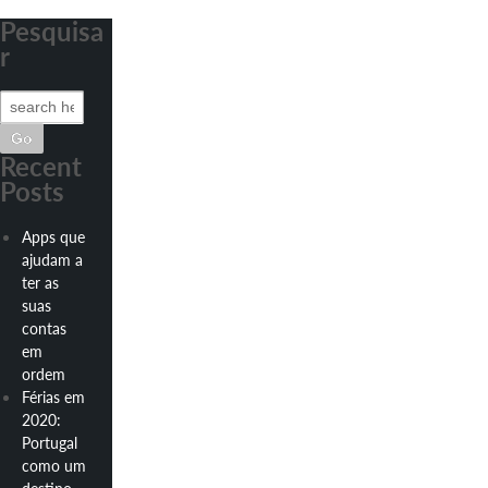
Pesquisa
r
Search
for:
Recent
Posts
Apps que
ajudam a
ter as
suas
contas
em
ordem
Férias em
2020:
Portugal
como um