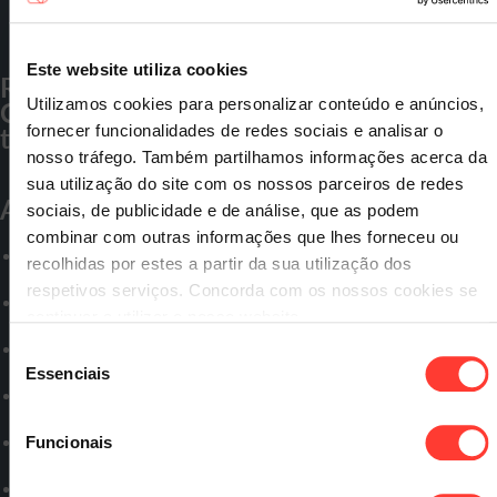
no pós-
covid
Este website utiliza cookies
Recent
Commen
Utilizamos cookies para personalizar conteúdo e anúncios,
ts
fornecer funcionalidades de redes sociais e analisar o
nosso tráfego. Também partilhamos informações acerca da
sua utilização do site com os nossos parceiros de redes
Archives
sociais, de publicidade e de análise, que as podem
combinar com outras informações que lhes forneceu ou
Junho
recolhidas por estes a partir da sua utilização dos
2020
respetivos serviços. Concorda com os nossos cookies se
Maio
continuar a utilizar o nosso website.
2020
Abril
Seleção
2020
Essenciais
de
Março
consentimento
2020
Fevereiro
Funcionais
2020
Janeiro