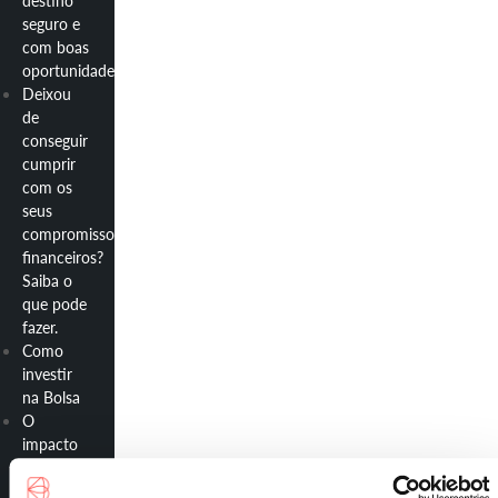
destino
seguro e
com boas
oportunidades
Deixou
de
conseguir
cumprir
com os
seus
compromissos
financeiros?
Saiba o
que pode
fazer.
Como
investir
na Bolsa
O
impacto
da
deflação